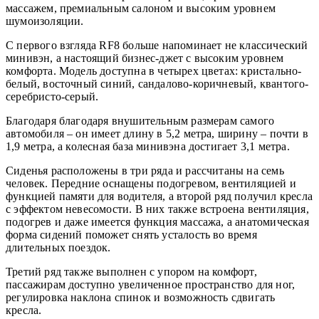
массажем, премиальным салоном и высоким уровнем
шумоизоляции.
С первого взгляда RF8 больше напоминает не классический
минивэн, а настоящий бизнес-джет с высоким уровнем
комфорта. Модель доступна в четырех цветах: кристально-
белый, восточный синий, сандалово-коричневый, квантого-
серебристо-серый.
Благодаря благодаря внушительным размерам самого
автомобиля – он имеет длину в 5,2 метра, ширину – почти в
1,9 метра, а колесная база минивэна достигает 3,1 метра.
Сиденья расположены в три ряда и рассчитаны на семь
человек. Передние оснащены подогревом, вентиляцией и
функцией памяти для водителя, а второй ряд получил кресла
с эффектом невесомости. В них также встроена вентиляция,
подогрев и даже имеется функция массажа, а анатомическая
форма сидений поможет снять усталость во время
длительных поездок.
Третий ряд также выполнен с упором на комфорт,
пассажирам доступно увеличенное пространство для ног,
регулировка наклона спинок и возможность сдвигать
кресла.